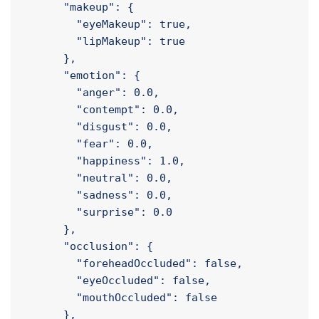
        "sideburns": 0.0

      },

      "glasses": "ReadingGlasses",

      "makeup": {

        "eyeMakeup": true,

        "lipMakeup": true

      },

      "emotion": {

        "anger": 0.0,

        "contempt": 0.0,

        "disgust": 0.0,

        "fear": 0.0,

        "happiness": 1.0,

        "neutral": 0.0,

        "sadness": 0.0,

        "surprise": 0.0

      },

      "occlusion": {

        "foreheadOccluded": false,
