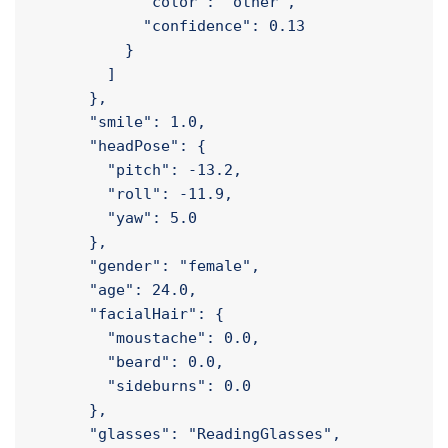
            "confidence": 0.15

          },

          {

            "color": "other",

            "confidence": 0.13

          }

        ]

      },

      "smile": 1.0,

      "headPose": {

        "pitch": -13.2,

        "roll": -11.9,

        "yaw": 5.0

      },

      "gender": "female",

      "age": 24.0,

      "facialHair": {

        "moustache": 0.0,

        "beard": 0.0,
