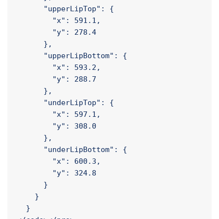
        "x": 615.9,

        "y": 239.5

      },

      "upperLipTop": {

        "x": 591.1,

        "y": 278.4

      },

      "upperLipBottom": {

        "x": 593.2,

        "y": 288.7

      },

      "underLipTop": {

        "x": 597.1,

        "y": 308.0

      },

      "underLipBottom": {

        "x": 600.3,

        "y": 324.8
