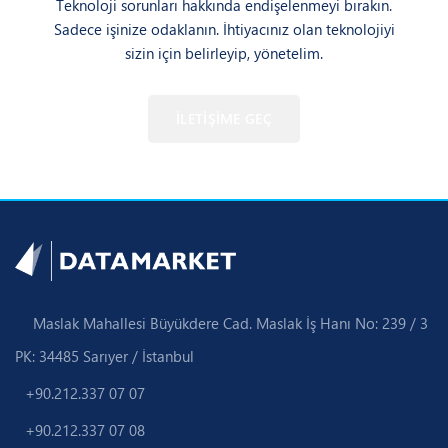
Bizimle İletişime Geçin
Teknoloji sorunları hakkında endişelenmeyi bırakın.
Sadece işinize odaklanın. İhtiyacınız olan teknolojiyi
sizin için belirleyip, yönetelim.
İLETİŞİME GEÇ
Maslak Mahallesi Büyükdere Cad. Maslak İş Hanı No: 239 / 3
PK: 34485 Sarıyer / İstanbul