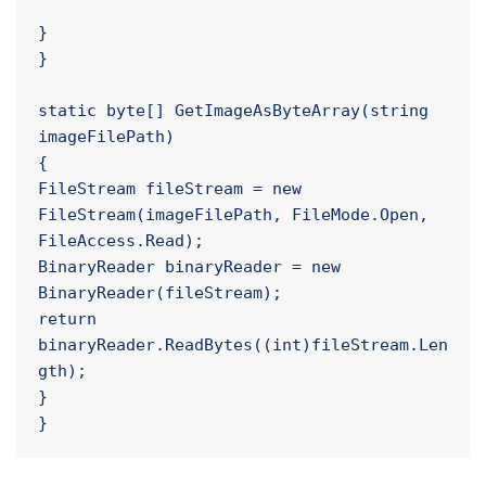
Console.WriteLine("\nResponse:\n");

Console.WriteLine(contentString);

}

}

static byte[] GetImageAsByteArray(string 
imageFilePath)

{

FileStream fileStream = new 
FileStream(imageFilePath, FileMode.Open, 
FileAccess.Read);

BinaryReader binaryReader = new 
BinaryReader(fileStream);

return 
binaryReader.ReadBytes((int)fileStream.Len
gth);

}
