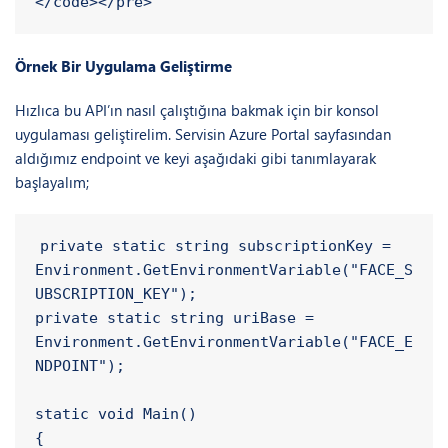
      }

    }

  }

</code></pre>
Örnek Bir Uygulama Geliştirme
Hızlıca bu API’ın nasıl çalıştığına bakmak için bir konsol
uygulaması geliştirelim. Servisin Azure Portal sayfasından
aldığımız endpoint ve keyi aşağıdaki gibi tanımlayarak
başlayalım;
private static string subscriptionKey = 
Environment.GetEnvironmentVariable("FACE_S
UBSCRIPTION_KEY");

private static string uriBase = 
Environment.GetEnvironmentVariable("FACE_E
NDPOINT");
