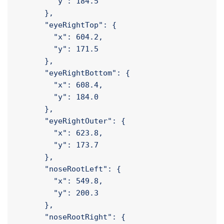
      },

      "eyeRightInner": {

        "x": 590.5,

        "y": 184.5

      },

      "eyeRightTop": {

        "x": 604.2,

        "y": 171.5

      },

      "eyeRightBottom": {

        "x": 608.4,

        "y": 184.0

      },

      "eyeRightOuter": {

        "x": 623.8,

        "y": 173.7

      },

      "noseRootLeft": {

        "x": 549.8,
