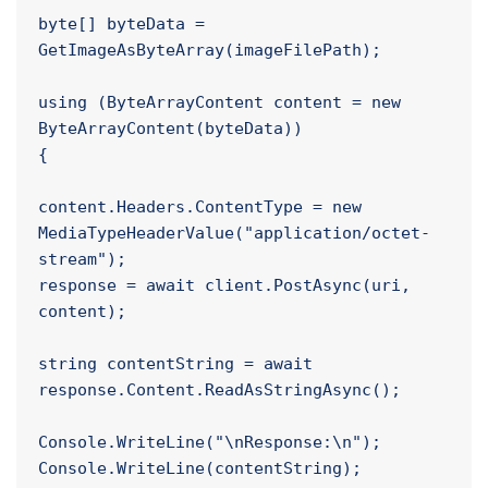
"/face/v1.0/detect?" + requestParameters;

HttpResponseMessage response;

byte[] byteData = 
GetImageAsByteArray(imageFilePath);

using (ByteArrayContent content = new 
ByteArrayContent(byteData))

{

content.Headers.ContentType = new 
MediaTypeHeaderValue("application/octet-
stream");

response = await client.PostAsync(uri, 
content);

string contentString = await 
response.Content.ReadAsStringAsync();
