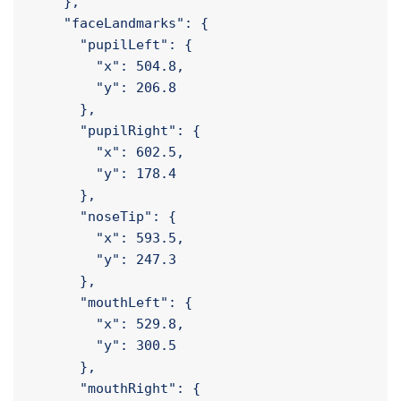
        "noiseLevel": "low",

        "value": 0.0

      }

    },

    "faceLandmarks": {

      "pupilLeft": {

        "x": 504.8,

        "y": 206.8

      },

      "pupilRight": {

        "x": 602.5,

        "y": 178.4

      },

      "noseTip": {

        "x": 593.5,

        "y": 247.3

      },

      "mouthLeft": {

        "x": 529.8,
