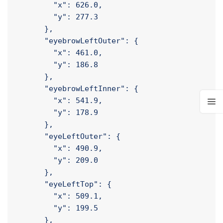
        "y": 300.5

      },

      "mouthRight": {

        "x": 626.0,

        "y": 277.3

      },

      "eyebrowLeftOuter": {

        "x": 461.0,

        "y": 186.8

      },

      "eyebrowLeftInner": {

        "x": 541.9,

        "y": 178.9

      },

      "eyeLeftOuter": {

        "x": 490.9,

        "y": 209.0

      },

      "eyeLeftTop": {
