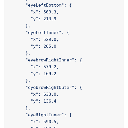
        "x": 509.1,

        "y": 199.5

      },

      "eyeLeftBottom": {

        "x": 509.3,

        "y": 213.9

      },

      "eyeLeftInner": {

        "x": 529.0,

        "y": 205.0

      },

      "eyebrowRightInner": {

        "x": 579.2,

        "y": 169.2

      },

      "eyebrowRightOuter": {

        "x": 633.0,

        "y": 136.4
