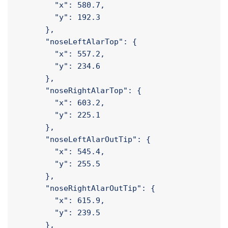
        "y": 200.3

      },

      "noseRootRight": {

        "x": 580.7,

        "y": 192.3

      },

      "noseLeftAlarTop": {

        "x": 557.2,

        "y": 234.6

      },

      "noseRightAlarTop": {

        "x": 603.2,

        "y": 225.1

      },

      "noseLeftAlarOutTip": {

        "x": 545.4,

        "y": 255.5

      },

      "noseRightAlarOutTip": {
