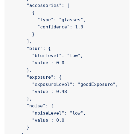
        "eyeOccluded": false,

        "mouthOccluded": false

      },

      "accessories": [

        {

          "type": "glasses",

          "confidence": 1.0

        }

      ],

      "blur": {

        "blurLevel": "low",

        "value": 0.0

      },

      "exposure": {

        "exposureLevel": "goodExposure",

        "value": 0.48

      },

      "noise": {
