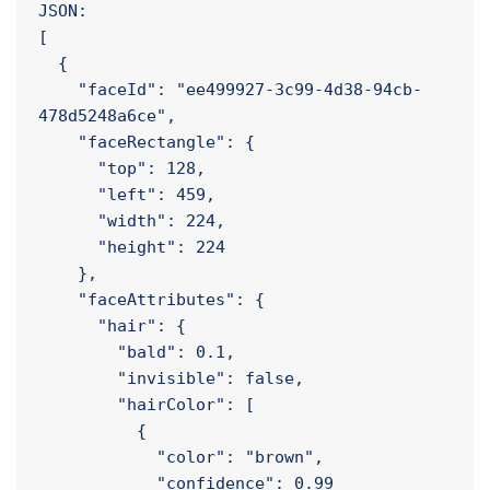
<pre class="wp-block-code"><code>Algılama 
sonucu:

detection_01

JSON:

[

  {

    "faceId": "ee499927-3c99-4d38-94cb-
478d5248a6ce",

    "faceRectangle": {

      "top": 128,

      "left": 459,

      "width": 224,

      "height": 224

    },

    "faceAttributes": {

      "hair": {

        "bald": 0.1,

        "invisible": false,

        "hairColor": [
