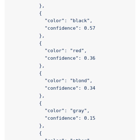
          {

            "color": "brown",

            "confidence": 0.99

          },

          {

            "color": "black",

            "confidence": 0.57

          },

          {

            "color": "red",

            "confidence": 0.36

          },

          {

            "color": "blond",

            "confidence": 0.34

          },

          {

            "color": "gray",
