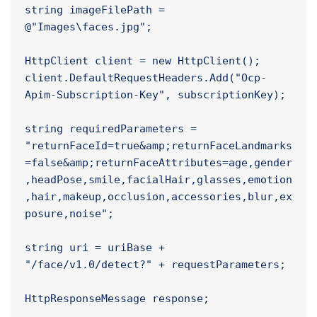
static void Main()

{

string imageFilePath = 
@"Images\faces.jpg";

HttpClient client = new HttpClient();

client.DefaultRequestHeaders.Add("Ocp-
Apim-Subscription-Key", subscriptionKey);

string requiredParameters = 
"returnFaceId=true&amp;returnFaceLandmarks
=false&amp;returnFaceAttributes=age,gender
,headPose,smile,facialHair,glasses,emotion
,hair,makeup,occlusion,accessories,blur,ex
posure,noise";

string uri = uriBase + 