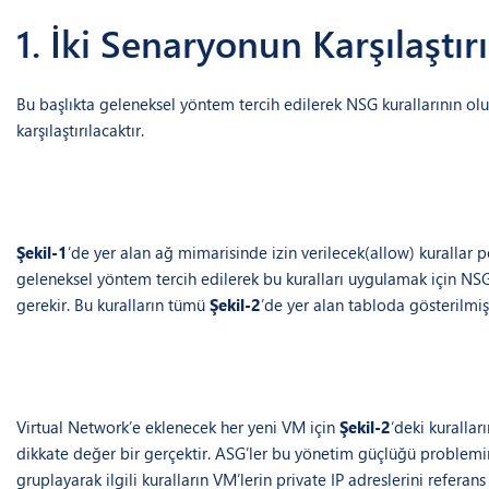
1. İki Senaryonun Karşılaştır
Bu başlıkta geleneksel yöntem tercih edilerek NSG kurallarının ol
karşılaştırılacaktır.
Şekil-1
’de yer alan ağ mimarisinde izin verilecek(allow) kurallar 
geleneksel yöntem tercih edilerek bu kuralları uygulamak için NSG i
gerekir. Bu kuralların tümü
Şekil-2
’de yer alan tabloda gösterilmişt
Virtual Network’e eklenecek her yeni VM için
Şekil-2
‘deki kuralla
dikkate değer bir gerçektir. ASG’ler bu yönetim güçlüğü proble
gruplayarak ilgili kuralların VM’lerin private IP adreslerini refera