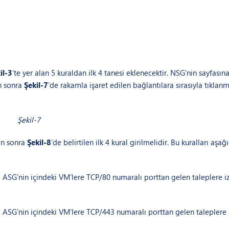
il-3
’te yer alan 5 kuraldan ilk 4 tanesi eklenecektir. NSG’nin sayfasın
n sonra
Şekil-7
’de rakamla işaret edilen bağlantılara sırasıyla tıklanm
Şekil-7
ten sonra
Şekil-8
’de belirtilen ilk 4 kural girilmelidir. Bu kuralları aşağ
 ASG’nin içindeki VM’lere TCP/80 numaralı porttan gelen taleplere i
 ASG’nin içindeki VM’lere TCP/443 numaralı porttan gelen taleplere 