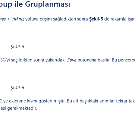
roup ile Gruplanması
ines > VM’niz
yoluna erişim sağladıktan sonra
Şekil-5
’de rakamla işar
Şekil-5
SG’yi seçildikten sonra yukarıdaki
Save
butonuna basılır. Bu pencere
Şekil-6
ye eklenme kısmı gösterilmiştir. Bu alt başlıktaki adımlar tekrar tak
nmesi gerekmektedir.