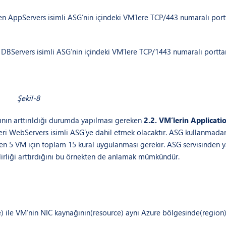
en AppServers isimli ASG’nin içindeki VM’lere TCP/443 numaralı por
 DBServers isimli ASG’nin içindeki VM’lere TCP/1443 numaralı portta
Şekil-8
ının arttırıldığı durumda yapılması gereken
2.2. VM’lerin Applicati
eri WebServers isimli ASG’ye dahil etmek olacaktır. ASG kullanmad
enen 5 VM için toplam 15 kural uygulanması gerekir. ASG servisinden 
ilirliği arttırdığını bu örnekten de anlamak mümkündür.
e) ile VM’nin NIC kaynağının(resource) aynı Azure bölgesinde(region