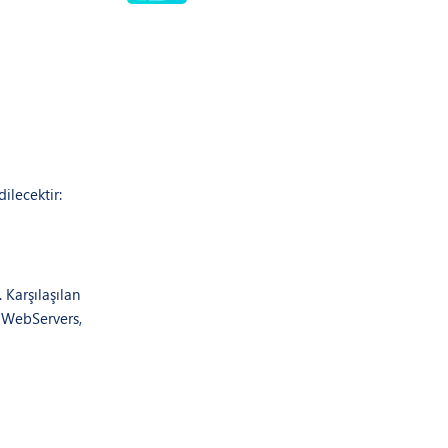
ilecektir:
. Karşılaşılan
k WebServers,