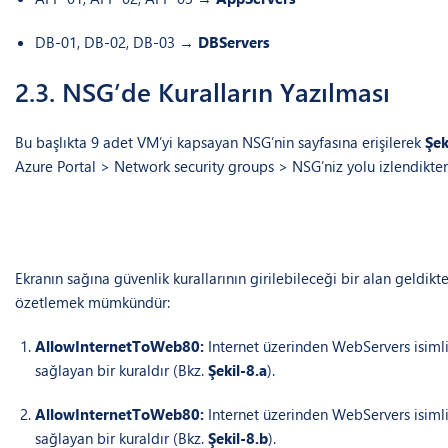
DB-01, DB-02, DB-03 →
DBServers
2.3. NSG’de Kuralların Yazılması
Bu başlıkta 9 adet VM’yi kapsayan NSG’nin sayfasına erişilerek
Şek
Azure Portal > Network security groups > NSG’niz yolu izlendikte
Ekranın sağına güvenlik kurallarının girilebileceği bir alan geldik
özetlemek mümkündür:
AllowInternetToWeb80:
Internet üzerinden WebServers isimli
sağlayan bir kuraldır (Bkz.
Şekil-8.a
).
AllowInternetToWeb80:
Internet üzerinden WebServers isimli
sağlayan bir kuraldır (Bkz.
Şekil-8.b
).