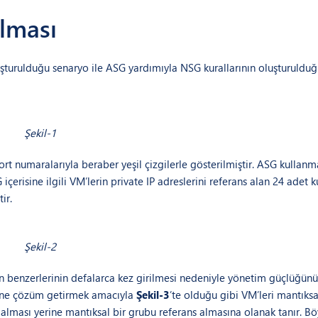
ılması
uşturulduğu senaryo ile ASG yardımıyla NSG kurallarının oluşturuldu
Şekil-1
port numaralarıyla beraber yeşil çizgilerle gösterilmiştir. ASG kullan
çerisine ilgili VM’lerin private IP adreslerini referans alan 24 adet k
ir.
Şekil-2
rın benzerlerinin defalarca kez girilmesi nedeniyle yönetim güçlüğün
mine çözüm getirmek amacıyla
Şekil-3
’te olduğu gibi VM’leri mantıksa
ns alması yerine mantıksal bir grubu referans almasına olanak tanır. Bö