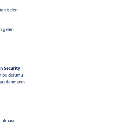
ttan gelen
n gelen
on Security
an bu durumu
yararlanmanın
) olması