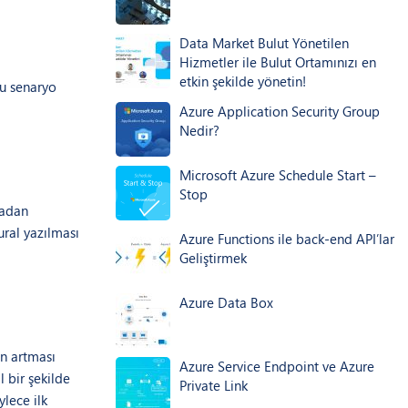
Data Market Bulut Yönetilen
Hizmetler ile Bulut Ortamınızı en
etkin şekilde yönetin!
ğu senaryo
Azure Application Security Group
Nedir?
Microsoft Azure Schedule Start –
Stop
madan
ural yazılması
Azure Functions ile back-end API’lar
Geliştirmek
Azure Data Box
ün artması
Azure Service Endpoint ve Azure
l bir şekilde
Private Link
ylece ilk