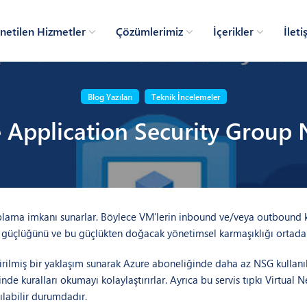
etilen Hizmetler
Çözümlerimiz
İçerikler
İleti
Blog Yazıları
Teknik İncelemeler
 Application Security Group 
uplama imkanı sunarlar. Böylece VM’lerin inbound ve/veya outbound k
a güçlüğünü ve bu güçlükten doğacak yönetimsel karmaşıklığı ortadan 
tirilmiş bir yaklaşım sunarak Azure aboneliğinde daha az NSG kullan
nde kuralları okumayı kolaylaştırırlar. Ayrıca bu servis tıpkı Virtual N
ılabilir durumdadır.