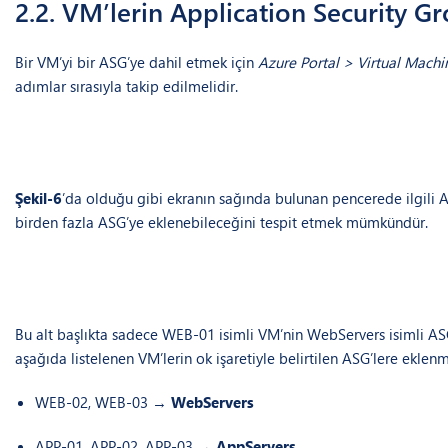
2.2. VM’lerin Application Security G
Bir VM’yi bir ASG’ye dahil etmek için
Azure Portal > Virtual Mach
adımlar sırasıyla takip edilmelidir.
Şekil-6
’da olduğu gibi ekranın sağında bulunan pencerede ilgili A
birden fazla ASG’ye eklenebileceğini tespit etmek mümkündür.
Bu alt başlıkta sadece WEB-01 isimli VM’nin WebServers isimli ASG’
aşağıda listelenen VM’lerin ok işaretiyle belirtilen ASG’lere ekle
WEB-02, WEB-03 →
WebServers
APP-01, APP-02, APP-03 →
AppServers