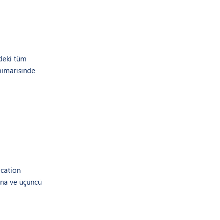
ndeki tüm
mimarisinde
ication
suna ve üçüncü