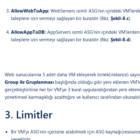
AllowWebToApp:
WebServers isimli ASG’nin içindeki VM’lerd
taleplere izin vermeyi sağlayan bir kuraldır (Bkz.
Şekil-8.c
).
AllowAppToDB:
AppServers isimli ASG’nin içindeki VM’lerden
taleplere izin vermeyi sağlayan bir kuraldır (Bkz.
Şekil-8.d
).
Web sunucularına 5 adet daha VM ekleyerek örnek(instance) sayıs
Group ile Gruplanması
başlığında olduğu gibi yeni eklenen VM’l
gerçekleştirilirse her bir VM’ye 3 kural uygulandığından yeni ekl
yönetimsel karmaşıklığı azalttığını ve kullanıcı tarafından okunab
3. Limitler
Bir VM’yi ASG’nin içerisine alabilmek için ASG kaynağı(resourc
gereklidir.