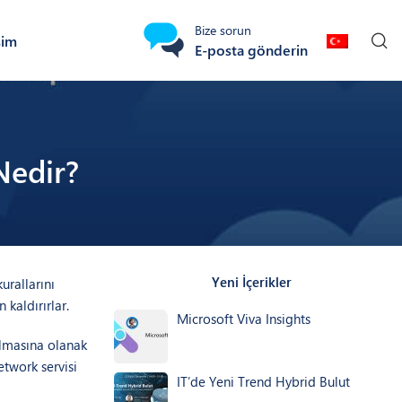
Bize sorun
şim
E-posta gönderin
Nedir?
Yeni İçerikler
urallarını
kaldırırlar.
Microsoft Viva Insights
ılmasına olanak
etwork servisi
IT’de Yeni Trend Hybrid Bulut