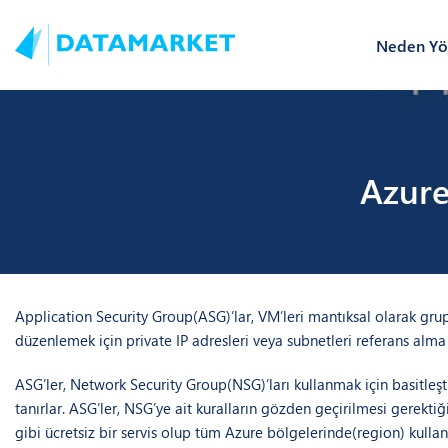
Neden Yön
Azure
Application Security Group(ASG)’lar, VM’leri mantıksal olarak gr
düzenlemek için private IP adresleri veya subnetleri referans alm
ASG’ler, Network Security Group(NSG)’ları kullanmak için basitleş
tanırlar. ASG’ler, NSG’ye ait kuralların gözden geçirilmesi gerektiği
gibi ücretsiz bir servis olup tüm Azure bölgelerinde(region) kullan