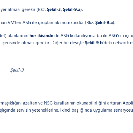
 yer alması gerekir (Bkz.
Şekil-3
,
Şekil-9.a
).
ulunan VM’leri ASG ile gruplamak mümkündür (Bkz.
Şekil-9.a
).
def) alanlarının
her ikisinde
de ASG kullanılıyorsa bu iki ASG’nin içi
 içerisinde olması gerekir. Diğer bir deyişle
Şekil-9.b
‘deki network 
Şekil-9
aşıklığını azaltan ve NSG kurallarının okunabilirliğini arttıran Appl
 başlığında servisin yeteneklerine, ikinci başlığında uygulama senaryo