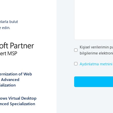
nlarla bulut
e edin.
Pazarlama
Kişisel verilerimin 
Faaliyetleri
bilgilerime elektron
Onayı
KVKK
Aydınlatma metnini
Onayı
rnization of Web
*
 Advanced
alization​
ows Virtual Desktop
ced Specialization ​