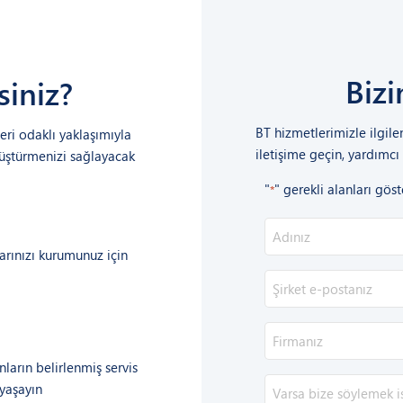
Bizi
siniz?
BT hizmetlerimizle ilgile
eri odaklı yaklaşımıyla
iletişime geçin, yardım
üştürmenizi sağlayacak
"
" gerekli alanları göst
*
Ad-
Soyad
arınızı kurumunuz için
*
E-
posta
*
Firma
Adı
ların belirlenmiş servis
*
Mesajı
 yaşayın