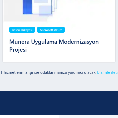
Başarı Hikayesi
Microsoft Azure
Munera Uygulama Modernizasyon
Projesi
BT hizmetlerimiz işinize odaklanmanıza yardımcı olacak,
bizimle ilet