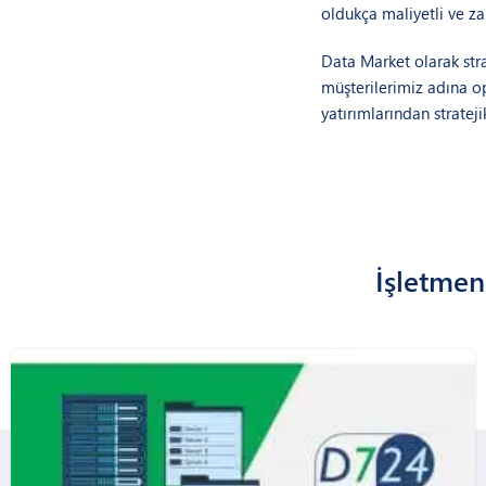
oldukça maliyetli ve z
Data Market olarak str
müşterilerimiz adına op
yatırımlarından stratej
İşletmeni