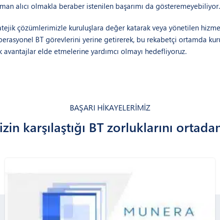
aman alıcı olmakla beraber istenilen başarımı da gösteremeyebiliyor.
atejik çözümlerimizle kuruluşlara değer katarak veya yönetilen hizme
erasyonel BT görevlerini yerine getirerek, bu rekabetçi ortamda kuru
ik avantajlar elde etmelerine yardımcı olmayı hedefliyoruz.​
BAŞARI HİKAYELERİMİZ
zin karşılaştığı BT zorluklarını ortada