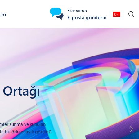
Bize sorun
şim
E-posta gönderin
 Ortağı
zümler sunma ve sunulan
le bu ödüle layık görüldü.