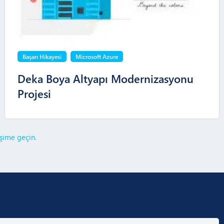
Başarı Hikayesi
Microsoft Azure
Deka Boya Altyapı Modernizasyonu
Projesi
işime geçin.