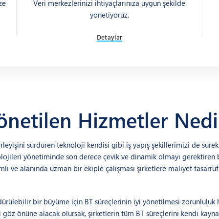
ize
Veri merkezlerinizi ihtiyaçlarınıza uygun şekilde
yönetiyoruz.
Detaylar
önetilen Hizmetler Nedi
erleyişini sürdüren teknoloji kendisi gibi iş yapış şekillerimizi de sürek
nolojileri yönetiminde son derece çevik ve dinamik olmayı gerektiren
li ve alanında uzman bir ekiple çalışması şirketlere maliyet tasarr
ürülebilir bir büyüme için BT süreçlerinin iyi yönetilmesi zorunlulu
göz önüne alacak olursak, şirketlerin tüm BT süreçlerini kendi kayn