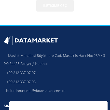
İLETİŞİME GEÇ
Maslak Mahallesi Büyükdere Cad. Maslak İş Hanı No: 239 / 3
PK: 34485 Sarıyer / İstanbul
+90.212.337 07 07
+90.212.337 07 08
bulutdonusumu@datamarket.com.tr
Microsoft Azure Yetkinliklerimiz