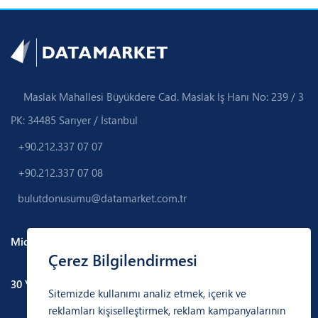
Maslak Mahallesi Büyükdere Cad. Maslak İş Hanı No: 239 / 3
PK: 34485 Sarıyer / İstanbul
+90.212.337 07 07
+90.212.337 07 08
bulutdonusumu@datamarket.com.tr
Microsoft Azure Yetkinliklerimiz
Çerez Bilgilendirmesi
30 Yıllık Deneyim
Sitemizde kullanımı analiz etmek, içerik ve
reklamları kişiselleştirmek, reklam kampanyalarının